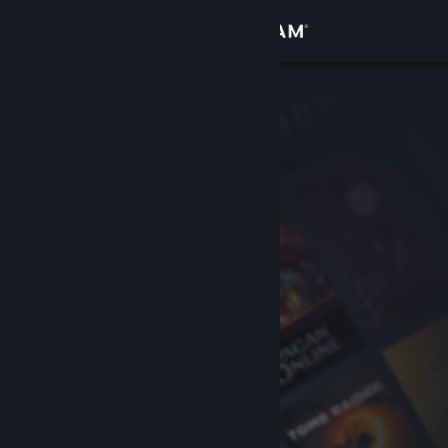
登录
商店
社区
关于
客服
更改语言
获取 Steam 手机应用
查看桌面版网站