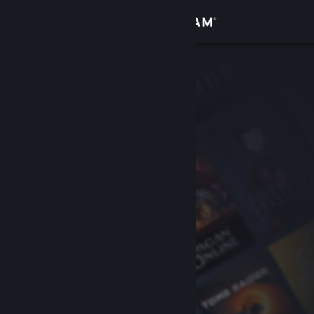
登录
商店
社区
关于
客服
更改语言
获取 Steam 手机应用
查看桌面版网站