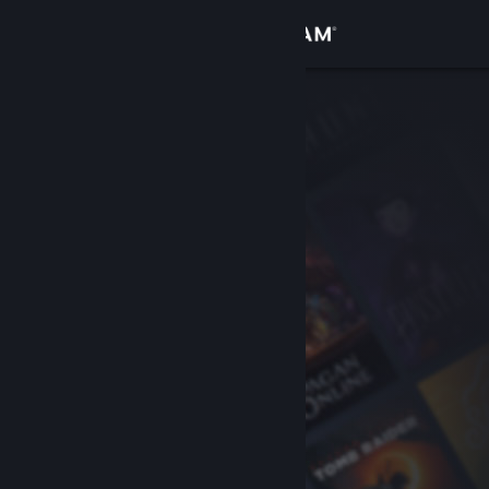
登录
商店
社区
关于
客服
更改语言
获取 Steam 手机应用
查看桌面版网站