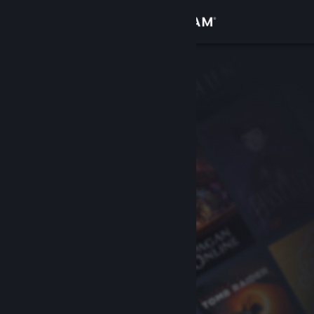
登录
商店
社区
关于
客服
更改语言
获取 Steam 手机应用
查看桌面版网站