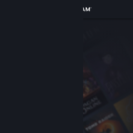
登录
商店
社区
关于
客服
更改语言
获取 Steam 手机应用
查看桌面版网站