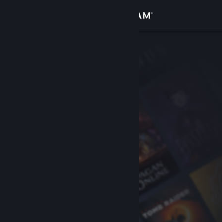
登录
商店
社区
关于
客服
更改语言
获取 Steam 手机应用
查看桌面版网站