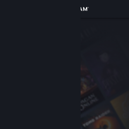
登录
商店
社区
关于
客服
更改语言
获取 Steam 手机应用
查看桌面版网站