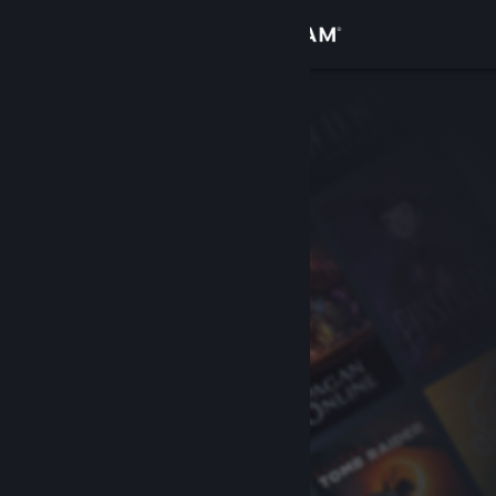
登录
商店
社区
关于
客服
更改语言
获取 Steam 手机应用
查看桌面版网站