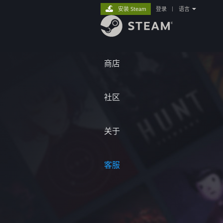
安装 Steam
登录
|
语言
商店
社区
关于
客服