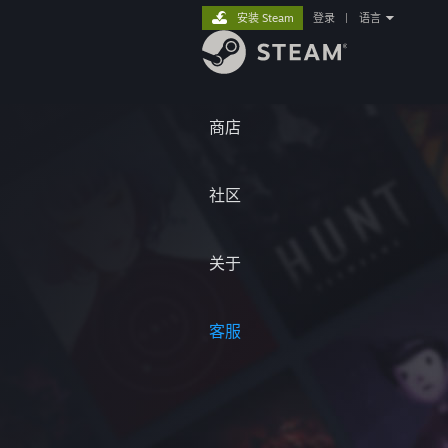
安装 Steam
登录
|
语言
商店
社区
关于
客服