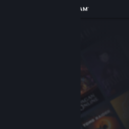
登录
商店
社区
关于
客服
更改语言
获取 Steam 手机应用
查看桌面版网站