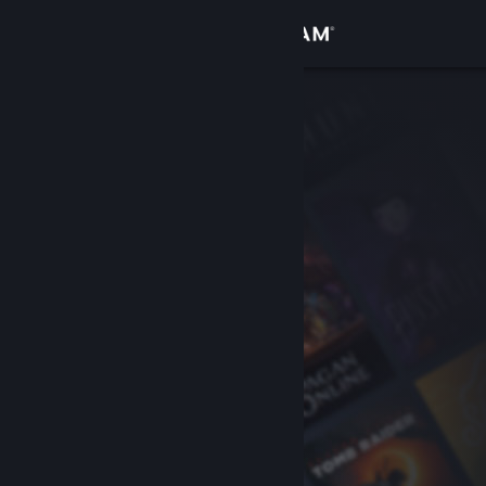
登录
商店
社区
关于
客服
更改语言
获取 Steam 手机应用
查看桌面版网站