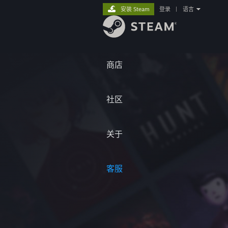
安装 Steam
登录
|
语言
商店
社区
关于
客服