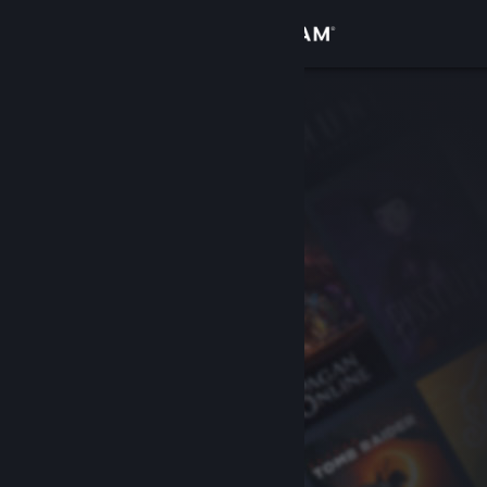
登录
商店
社区
关于
客服
更改语言
获取 Steam 手机应用
查看桌面版网站