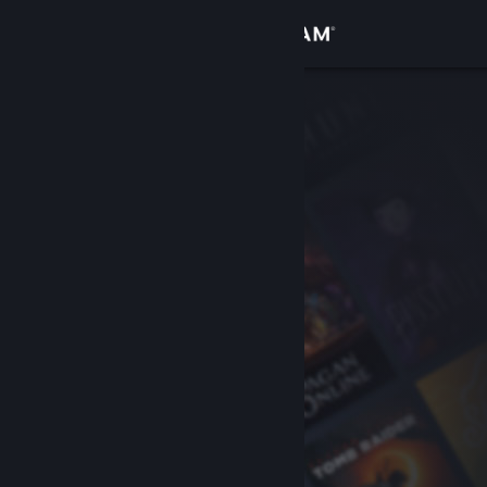
登录
商店
社区
关于
客服
更改语言
获取 Steam 手机应用
查看桌面版网站