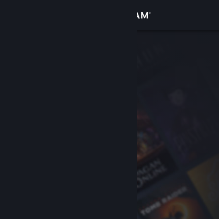
登录
商店
社区
关于
客服
更改语言
获取 Steam 手机应用
查看桌面版网站