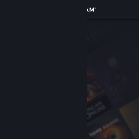
登录
商店
社区
关于
客服
更改语言
获取 Steam 手机应用
查看桌面版网站