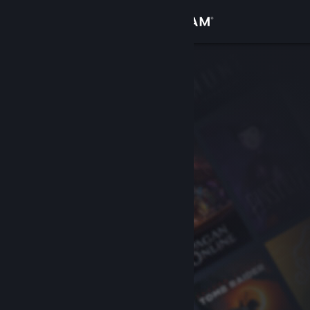
登录
商店
社区
关于
客服
更改语言
获取 Steam 手机应用
查看桌面版网站