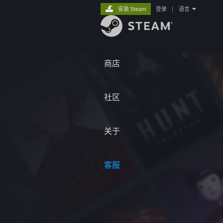
安装 Steam
登录
|
语言
商店
社区
关于
客服