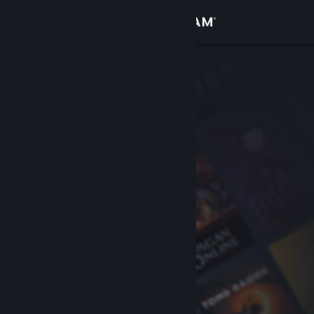
登录
商店
社区
关于
客服
更改语言
获取 Steam 手机应用
查看桌面版网站