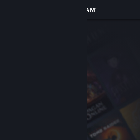
登录
商店
社区
关于
客服
更改语言
获取 Steam 手机应用
查看桌面版网站