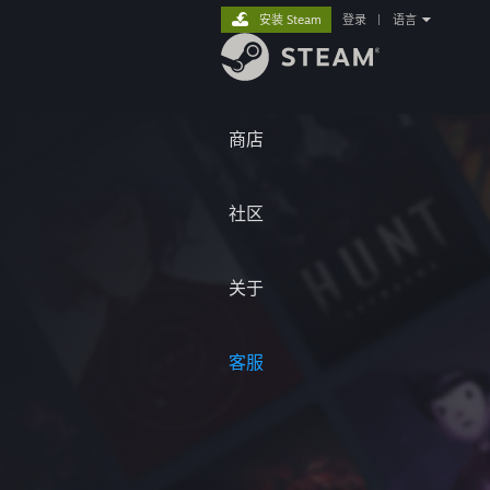
安装 Steam
登录
|
语言
商店
社区
关于
客服