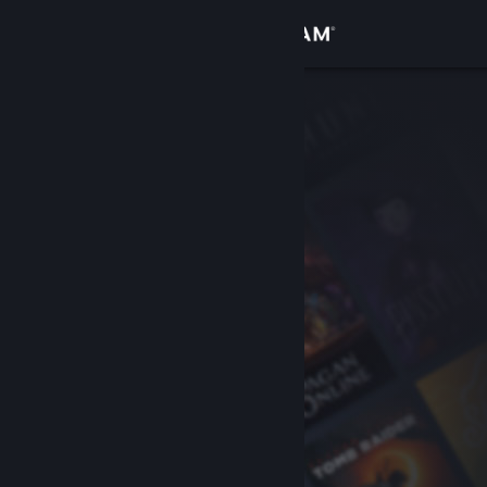
登录
商店
社区
关于
客服
更改语言
获取 Steam 手机应用
查看桌面版网站