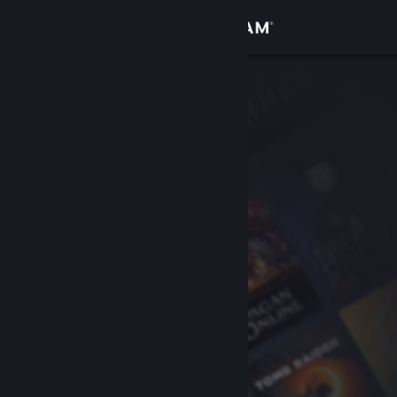
登录
商店
社区
关于
客服
更改语言
获取 Steam 手机应用
查看桌面版网站