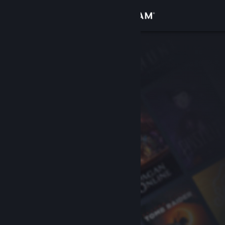
登录
商店
社区
关于
客服
更改语言
获取 Steam 手机应用
查看桌面版网站