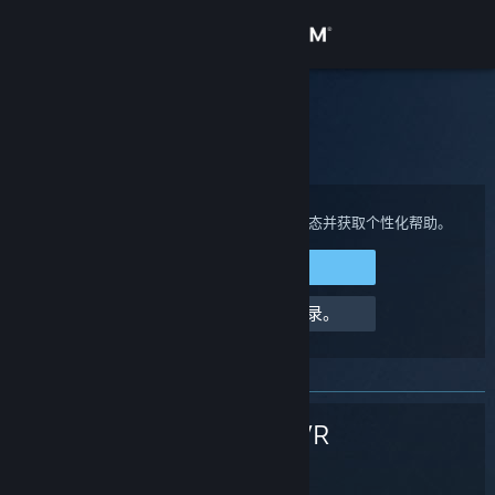
登录
商店
Steam 客服
社区
主页
>
Steam 硬件
>
SteamVR
>
定位
关于
登录您的 Steam 帐户来查看购买、帐户状态并获取个性化帮助。
登录 Steam
客服
请求帮助，我无法登录。
更改语言
获取 Steam 手机应用
SteamVR
查看桌面版网站