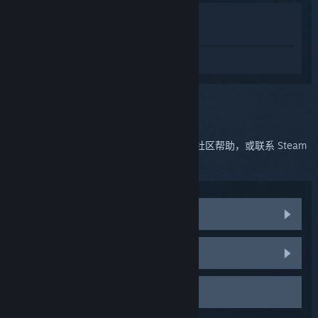
在商店中查看
在库中查看
登录
获取关于 SteamVR 的个性化服务。
您选定的问题:
进一步支持
您的问题较为复杂。您可以查看讨论组获取社区帮助，或联系 Steam
客服。
访问社区讨论
HTC Vive 零件与替换件
联系客服