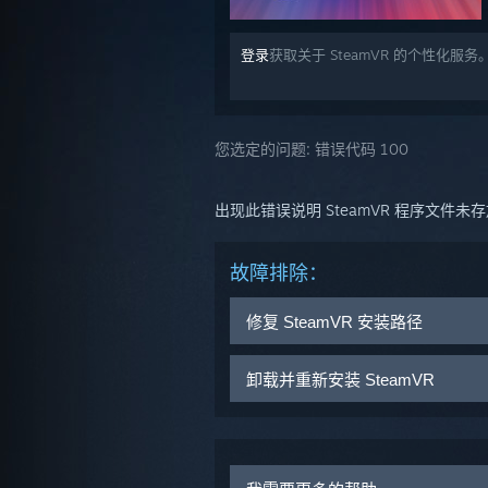
登录
获取关于 SteamVR 的个性化服务
您选定的问题:
错误代码 100
出现此错误说明 SteamVR 程序文件
故障排除：
修复 SteamVR 安装路径
如果 Steam 安装于非默认目录中，您
卸载并重新安装 SteamVR
SteamVR 安装路径修复步骤：
启动 Steam 客户端
导航至：
...Steam/steamapps
将光标悬停在
库
按钮上方
运行 vrpathreg，将路径
选择
工具
文件