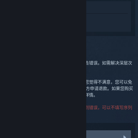
在商店中查看
登录
获取关于 Steam Controller (2015) 的
个性化服务。
您选定的问题:
进一步支持
您可以查看我们的讨论组寻求社区帮助或报告错误。如需解决深层次
的问题，请创建客服案件。
我们希望您能对自己的购买感到满意。如果您觉得不满意，您可以免
费退货。如果是购买自 Steam，您可以在下方申请退款。如果您购买
自其他零售商，请联系零售卖家，了解退货详情。
联系客服时无需提供产品序列号。如果您遇到错误，可以不填写序列
号字段。
访问社区讨论