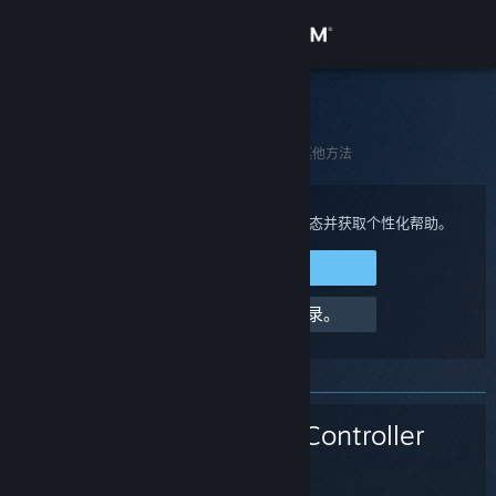
登录
商店
Steam 客服
社区
主页
>
Steam 硬件
>
Steam Controller (2015)
>
其他方法
关于
登录您的 Steam 帐户来查看购买、帐户状态并获取个性化帮助。
登录 Steam
客服
请求帮助，我无法登录。
更改语言
获取 Steam 手机应用
Steam Controller
查看桌面版网站
(2015)