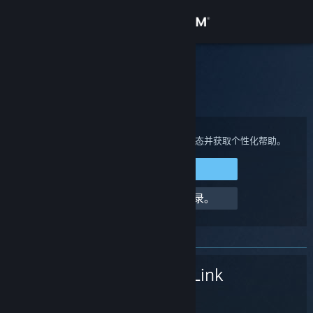
登录
商店
Steam 客服
社区
主页
>
Steam 硬件
>
Steam Link
>
其他方法
关于
登录您的 Steam 帐户来查看购买、帐户状态并获取个性化帮助。
登录 Steam
客服
请求帮助，我无法登录。
更改语言
获取 Steam 手机应用
Steam Link
查看桌面版网站