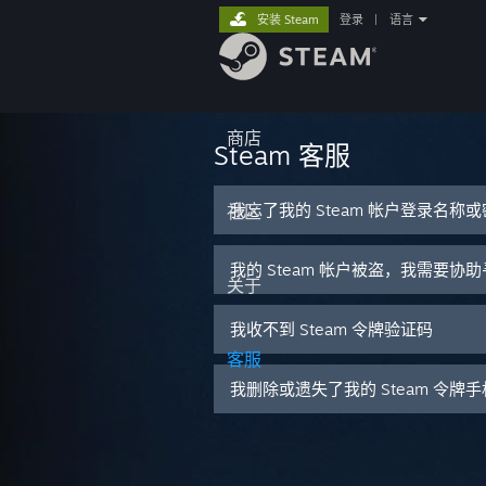
安装 Steam
登录
|
语言
商店
Steam 客服
我忘了我的 Steam 帐户登录名称
社区
我的 Steam 帐户被盗，我需要协
关于
我收不到 Steam 令牌验证码
客服
我删除或遗失了我的 Steam 令牌