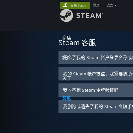
安装 Steam
登录
|
语言
商店
Steam 客服
我忘了我的 Steam 帐户登录名称
社区
我的 Steam 帐户被盗，我需要协
关于
我收不到 Steam 令牌验证码
客服
我删除或遗失了我的 Steam 令牌