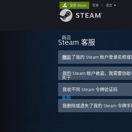
安装 Steam
登录
|
语言
商店
Steam 客服
我忘了我的 Steam 帐户登录名称
社区
我的 Steam 帐户被盗，我需要协
关于
我收不到 Steam 令牌验证码
客服
我删除或遗失了我的 Steam 令牌