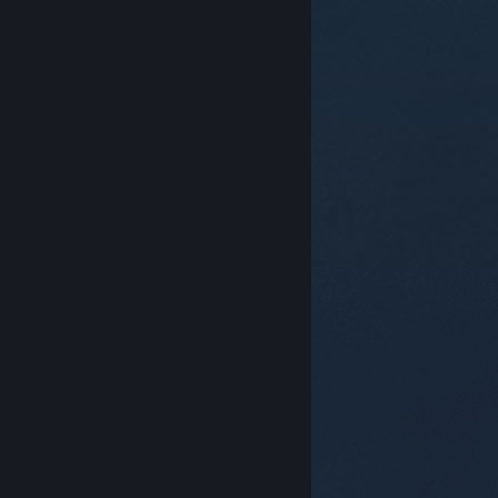
© Valve Corporation。保留所有权利。所有商标均为其在
美国及其它国家/地区的各自持有者所有。
隐私政策
|
法
律信息
|
无障碍
|
Steam 订户协议
|
退款
|
Cookie