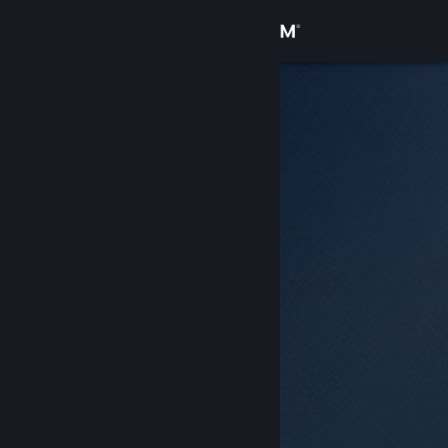
登录
商店
社区
关于
客服
更改语言
获取 Steam 手机应用
查看桌面版网站