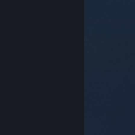
© Valve Corporation。保留所有权利。所有商标均为其在
美国及其它国家/地区的各自持有者所有。
隐私政策
|
法
律信息
|
无障碍
|
Steam 订户协议
|
退款
|
Cookie