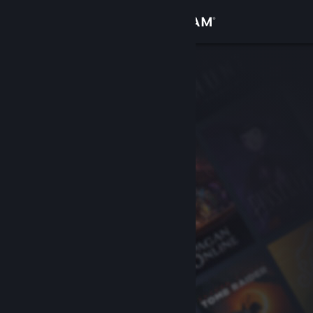
登入
商店
社群
關於
客服
變更語言
取得 Steam 行動應用程式
檢視電腦版網頁