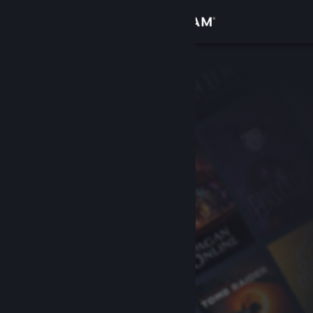
登入
商店
社群
關於
客服
變更語言
取得 Steam 行動應用程式
檢視電腦版網頁