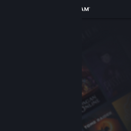
登入
商店
社群
關於
客服
變更語言
取得 Steam 行動應用程式
檢視電腦版網頁