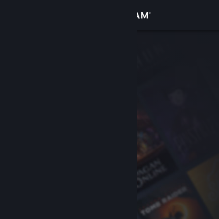
登入
商店
社群
關於
客服
變更語言
取得 Steam 行動應用程式
檢視電腦版網頁