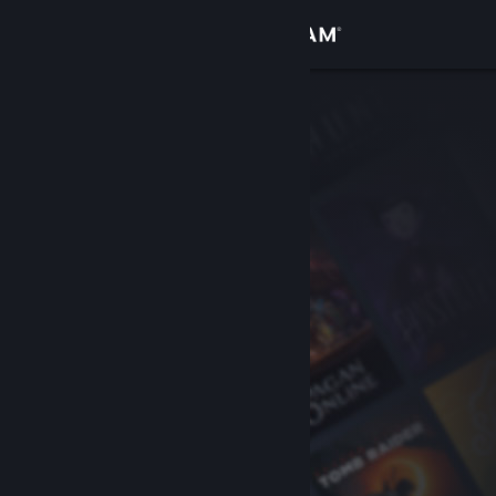
登入
商店
社群
關於
客服
變更語言
取得 Steam 行動應用程式
檢視電腦版網頁