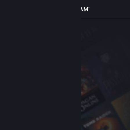
登入
商店
社群
關於
客服
變更語言
取得 Steam 行動應用程式
檢視電腦版網頁