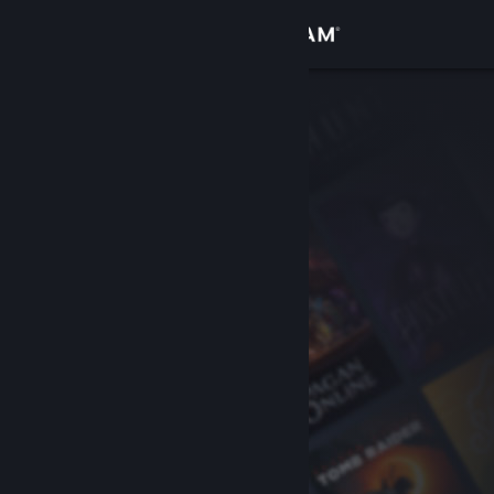
登入
商店
社群
關於
客服
變更語言
取得 Steam 行動應用程式
檢視電腦版網頁