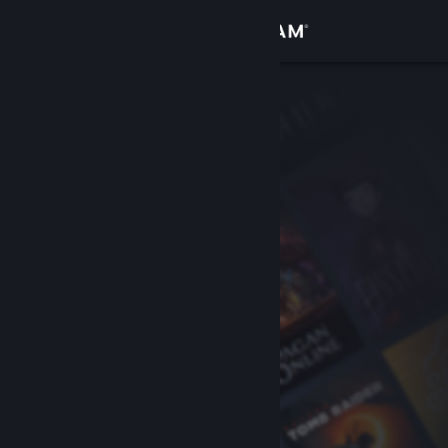
登入
商店
社群
關於
客服
變更語言
取得 Steam 行動應用程式
檢視電腦版網頁