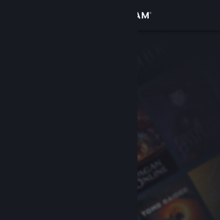
登入
商店
社群
關於
客服
變更語言
取得 Steam 行動應用程式
檢視電腦版網頁