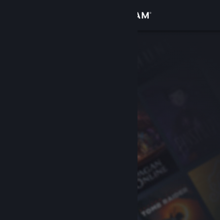
登入
商店
社群
關於
客服
變更語言
取得 Steam 行動應用程式
檢視電腦版網頁