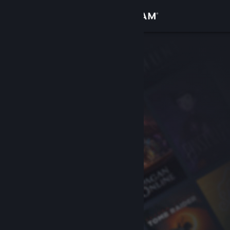
登入
商店
社群
關於
客服
變更語言
取得 Steam 行動應用程式
檢視電腦版網頁