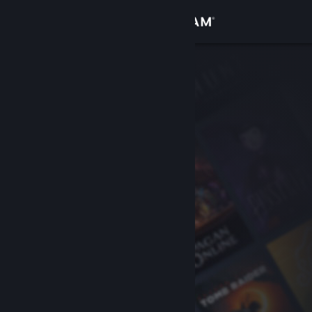
登入
商店
社群
關於
客服
變更語言
取得 Steam 行動應用程式
檢視電腦版網頁