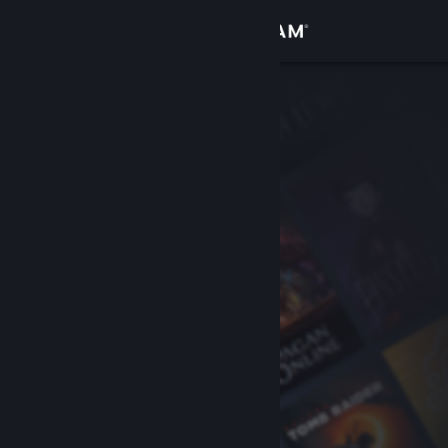
登入
商店
社群
關於
客服
變更語言
取得 Steam 行動應用程式
檢視電腦版網頁