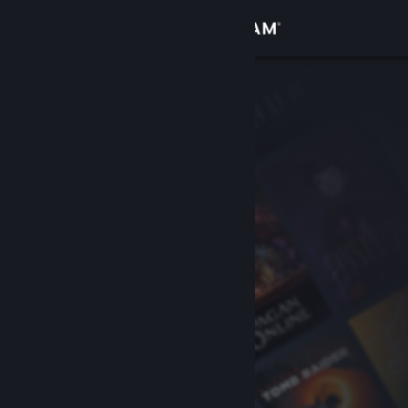
登入
商店
社群
關於
客服
變更語言
取得 Steam 行動應用程式
檢視電腦版網頁