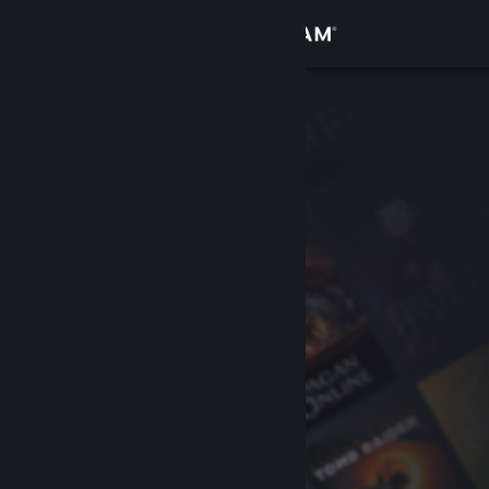
登入
商店
社群
關於
客服
變更語言
取得 Steam 行動應用程式
檢視電腦版網頁